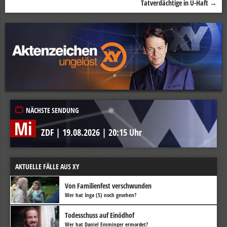
Tatverdächtige in U-Haft
→
NÄCHSTE SENDUNG
Mi
ZDF
|
19.08.2026
|
20:15 Uhr
AKTUELLE FÄLLE AUS XY
Von Familienfest verschwunden
Wer hat Inga (5) noch gesehen?
Todesschuss auf Einödhof
Wer hat Daniel Emminger ermordet?