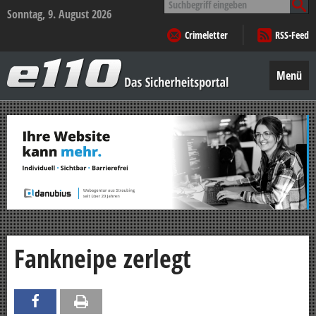
nach:
Sonntag, 9. August 2026
Crimeletter
RSS-Feed
e110
–
Menü
Das
Sicherheitsportal
Zum
Inhalt
springen
Fankneipe zerlegt