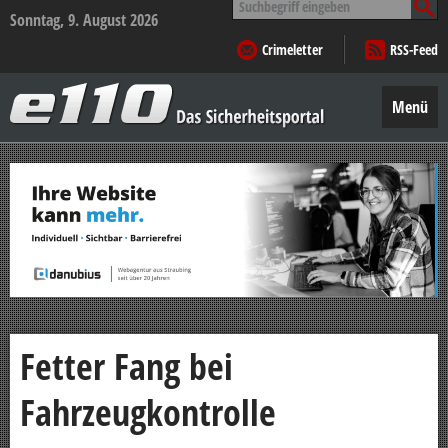
nach:
Sonntag, 9. August 2026
Crimeletter
RSS-Feed
e110
–
Menü
Das
Sicherheitsportal
Zum
Inhalt
springen
Fetter Fang bei
Fahrzeugkontrolle