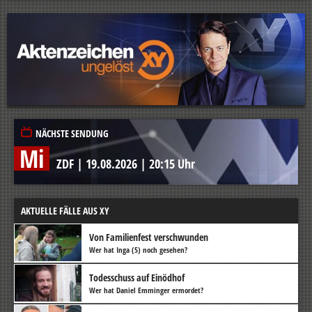
NÄCHSTE SENDUNG
Mi
ZDF
|
19.08.2026
|
20:15 Uhr
AKTUELLE FÄLLE AUS XY
Von Familienfest verschwunden
Wer hat Inga (5) noch gesehen?
Todesschuss auf Einödhof
Wer hat Daniel Emminger ermordet?