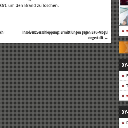
 Ort, um den Brand zu löschen.
w
ich
Insolvenzverschleppung: Ermittlungen gegen Bau-Mogul
eingestellt
→
XY
F
T
w
XY
D