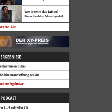
Wer erkennt das Tattoo?
Räuber überfallen Schmuckgeschäft
eitere Fälle
-ERGEBNISSE
estnahme in Dubai
ödliche Brandstiftung geklärt
eitere Ergebnisse
-PODCAST
er St.-Pauli-Killer (1)