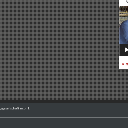
G
Vide
Play
w
sgesellschaft m.b.H.