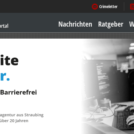
Crimeletter
Nachrichten
Ratgeber
W
Sicher zu Hause
Sicher unterwegs
Geld & Einkauf
Amore & mehr
Mobiles Leben
Arbeitsleben