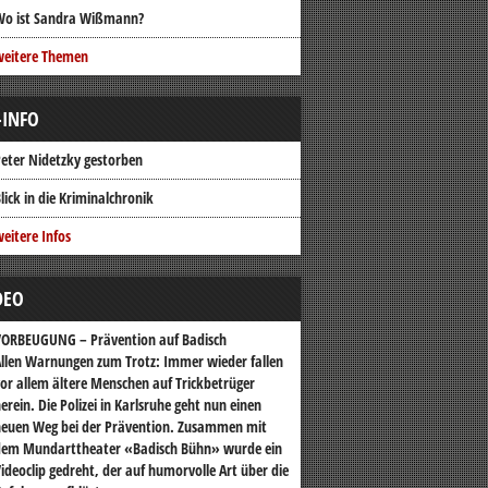
Wo ist Sandra Wißmann?
weitere Themen
-INFO
eter Nidetzky gestorben
lick in die Kriminalchronik
eitere Infos
DEO
VORBEUGUNG – Prävention auf Badisch
llen Warnungen zum Trotz: Immer wieder fallen
or allem ältere Menschen auf Trickbetrüger
erein. Die Polizei in Karlsruhe geht nun einen
euen Weg bei der Prävention. Zusammen mit
dem Mundarttheater «Badisch Bühn» wurde ein
ideoclip gedreht, der auf humorvolle Art über die