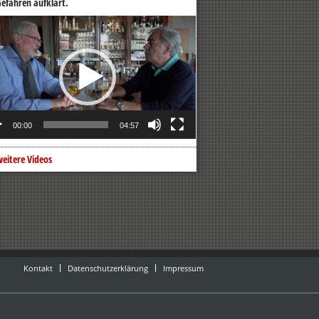
efahren aufklärt.
o-
er
00:00
04:57
eitere Videos
Kontakt
Datenschutzerklärung
Impressum