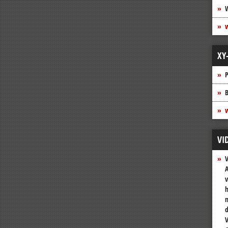
XY
P
B
w
VI
A
v
h
n
V