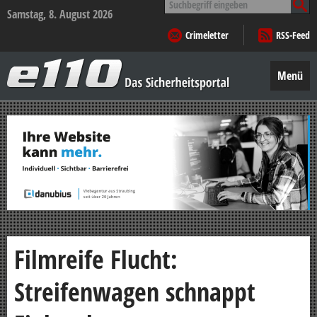
nach:
Samstag, 8. August 2026
Crimeletter
RSS-Feed
e110
–
Menü
Das
Sicherheitsportal
Zum
Inhalt
springen
Filmreife Flucht:
Streifenwagen schnappt