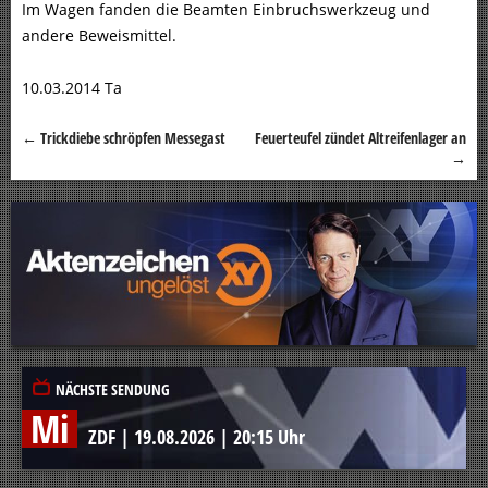
Im Wagen fanden die Beamten Einbruchswerkzeug und
andere Beweismittel.
10.03.2014 Ta
←
Trickdiebe schröpfen Messegast
Feuerteufel zündet Altreifenlager an
Beitragsnavigation
→
NÄCHSTE SENDUNG
Mi
ZDF
|
19.08.2026
|
20:15 Uhr