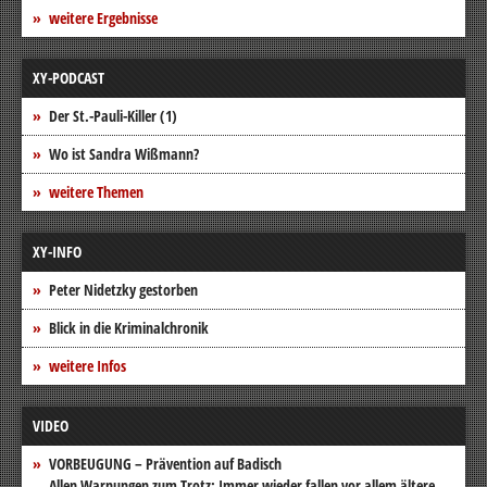
weitere Ergebnisse
XY-PODCAST
Der St.-Pauli-Killer (1)
Wo ist Sandra Wißmann?
weitere Themen
XY-INFO
Peter Nidetzky gestorben
Blick in die Kriminalchronik
weitere Infos
VIDEO
VORBEUGUNG – Prävention auf Badisch
Allen Warnungen zum Trotz: Immer wieder fallen vor allem ältere