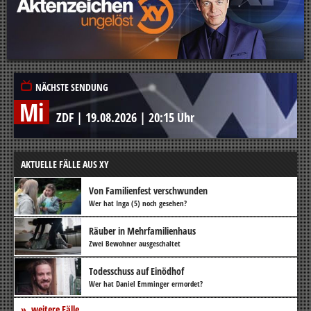
NÄCHSTE SENDUNG
Mi
ZDF
|
19.08.2026
|
20:15 Uhr
AKTUELLE FÄLLE AUS XY
Von Familienfest verschwunden
Wer hat Inga (5) noch gesehen?
Räuber in Mehrfamilienhaus
Zwei Bewohner ausgeschaltet
Todesschuss auf Einödhof
Wer hat Daniel Emminger ermordet?
weitere Fälle