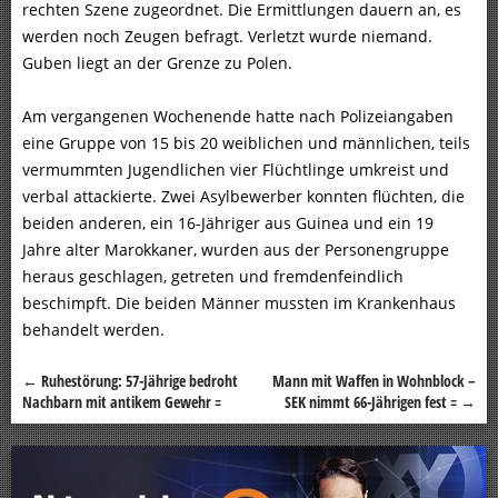
rechten Szene zugeordnet. Die Ermittlungen dauern an, es
werden noch Zeugen befragt. Verletzt wurde niemand.
Guben liegt an der Grenze zu Polen.
Am vergangenen Wochenende hatte nach Polizeiangaben
eine Gruppe von 15 bis 20 weiblichen und männlichen, teils
vermummten Jugendlichen vier Flüchtlinge umkreist und
verbal attackierte. Zwei Asylbewerber konnten flüchten, die
beiden anderen, ein 16-Jähriger aus Guinea und ein 19
Jahre alter Marokkaner, wurden aus der Personengruppe
heraus geschlagen, getreten und fremdenfeindlich
beschimpft. Die beiden Männer mussten im Krankenhaus
behandelt werden.
←
Ruhestörung: 57-Jährige bedroht
Mann mit Waffen in Wohnblock –
Beitragsnavigation
Nachbarn mit antikem Gewehr =
SEK nimmt 66-Jährigen fest =
→