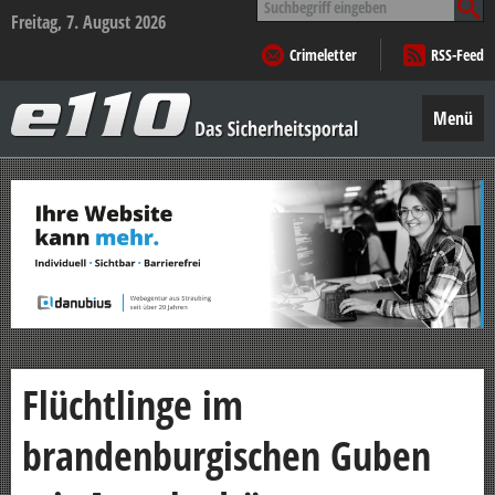
nach:
Freitag, 7. August 2026
Crimeletter
RSS-Feed
e110
–
Menü
Das
Sicherheitsportal
Zum
Inhalt
springen
Flüchtlinge im
brandenburgischen Guben