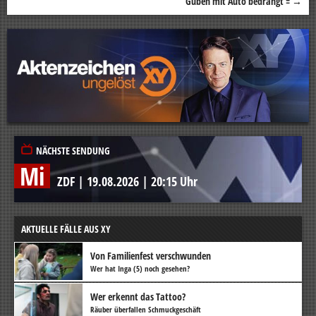
Guben mit Auto bedrängt =
→
NÄCHSTE SENDUNG
Mi
ZDF
|
19.08.2026
|
20:15 Uhr
AKTUELLE FÄLLE AUS XY
Von Familienfest verschwunden
Wer hat Inga (5) noch gesehen?
Wer erkennt das Tattoo?
Räuber überfallen Schmuckgeschäft