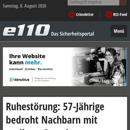
nach:
Samstag, 8. August 2026
Crimeletter
RSS-Feed
e110
–
Menü
Das
Sicherheitsportal
Zum
Inhalt
springen
Ruhestörung: 57-Jährige
bedroht Nachbarn mit