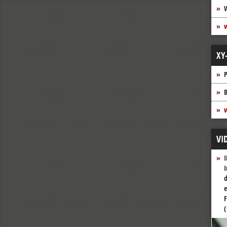
XY
P
B
w
VI
I
I
d
e
F
(
Vide