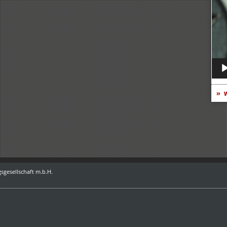
Play
w
sgesellschaft m.b.H.