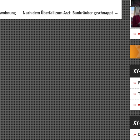
erwohnung
Nach dem Überfall zum Arzt: Bankräuber geschnappt
→
w
XY
F
T
w
XY
D