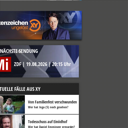
NÄCHSTE SENDUNG
Mi
ZDF
|
19.08.2026
|
20:15 Uhr
TUELLE FÄLLE AUS XY
Von Familienfest verschwunden
Wer hat Inga (5) noch gesehen?
Todesschuss auf Einödhof
Wer hat Daniel Emminger ermordet?