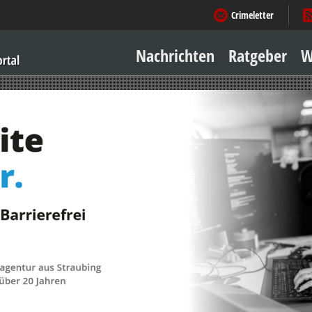
Crimeletter
Nachrichten
Ratgeber
W
Sicher zu Hause
Sicher unterwegs
Geld & Einkauf
Amore & mehr
Mobiles Leben
Arbeitsleben