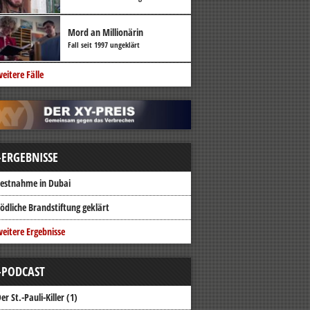
Mord an Millionärin
Fall seit 1997 ungeklärt
eitere Fälle
-ERGEBNISSE
estnahme in Dubai
ödliche Brandstiftung geklärt
eitere Ergebnisse
-PODCAST
er St.-Pauli-Killer (1)