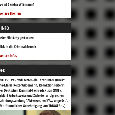
Wo ist Sandra Wißmann?
weitere Themen
-INFO
eter Nidetzky gestorben
lick in die Kriminalchronik
eitere Infos
DEO
NTERVIEW - "Wir setzen die Täter unter Druck"
na-Maria Reize-Wildemann, Redaktionsleiterin
er Deutschen Kriminal-Fachredaktion (DKF),
rklärt Arbeitsweise und Ziele der erfolgreichen
ahndungssendung "Aktenzeichen XY... ungelöst".
Mit freundlicher Genehmigung von TRIGGER.tv)
o-