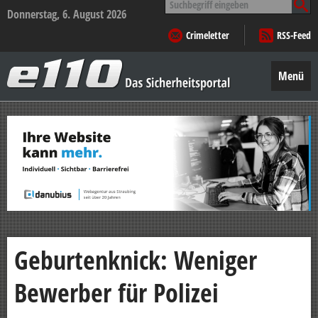
nach:
Donnerstag, 6. August 2026
Crimeletter
RSS-Feed
e110
–
Menü
Das
Sicherheitsportal
Zum
Inhalt
springen
Geburtenknick: Weniger
Bewerber für Polizei