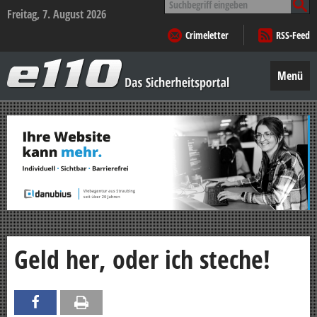
nach:
Freitag, 7. August 2026
Crimeletter
RSS-Feed
e110
–
Menü
Das
Sicherheitsportal
Zum
Inhalt
springen
Geld her, oder ich steche!