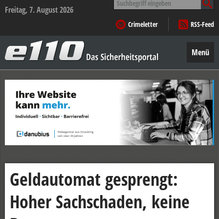
nach:
Freitag, 7. August 2026
Crimeletter
RSS-Feed
e110
–
Menü
Das
Sicherheitsportal
Zum
Inhalt
springen
Geldautomat gesprengt:
Hoher Sachschaden, keine