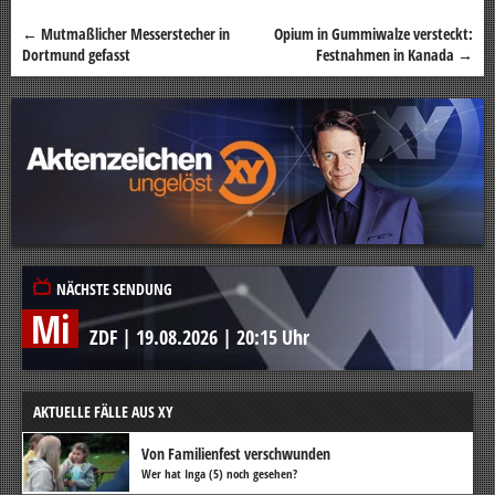
←
Mutmaßlicher Messerstecher in
Opium in Gummiwalze versteckt:
Beitragsnavigation
Dortmund gefasst
Festnahmen in Kanada
→
NÄCHSTE SENDUNG
Mi
ZDF
|
19.08.2026
|
20:15 Uhr
AKTUELLE FÄLLE AUS XY
Von Familienfest verschwunden
Wer hat Inga (5) noch gesehen?