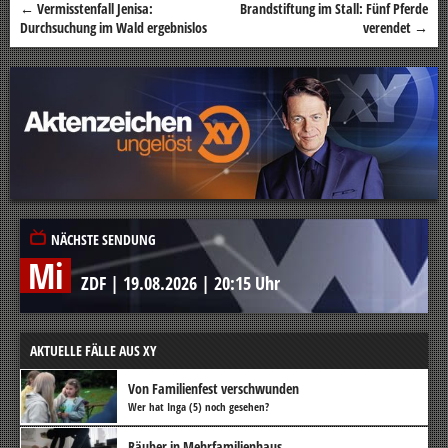
←
Vermisstenfall Jenisa:
Brandstiftung im Stall: Fünf Pferde
Beitragsnavigation
Durchsuchung im Wald ergebnislos
verendet
→
NÄCHSTE SENDUNG
Mi
ZDF
|
19.08.2026
|
20:15 Uhr
AKTUELLE FÄLLE AUS XY
Von Familienfest verschwunden
Wer hat Inga (5) noch gesehen?
Räuber in Mehrfamilienhaus