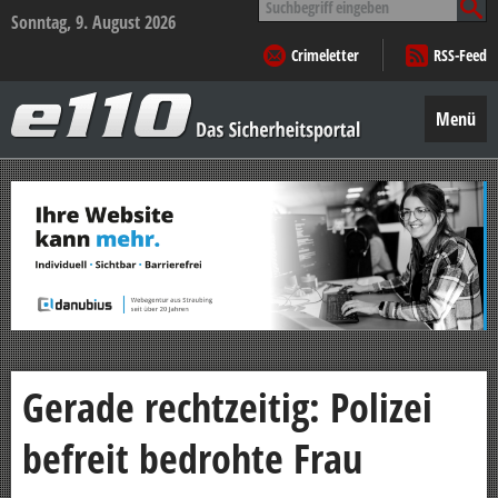
nach:
Sonntag, 9. August 2026
Crimeletter
RSS-Feed
e110
–
Menü
Das
Sicherheitsportal
Zum
Inhalt
springen
Gerade rechtzeitig: Polizei
befreit bedrohte Frau