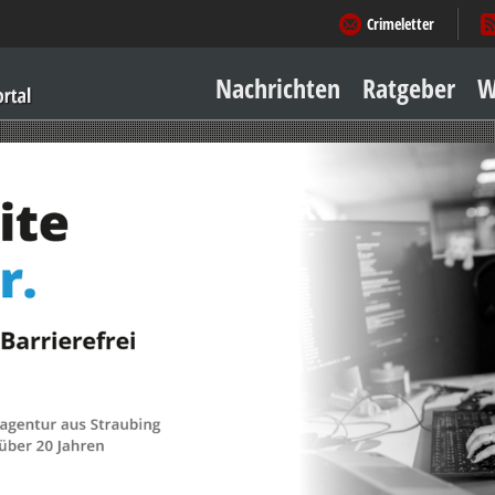
Crimeletter
Nachrichten
Ratgeber
W
Sicher zu Hause
Sicher unterwegs
Geld & Einkauf
Amore & mehr
Mobiles Leben
Arbeitsleben