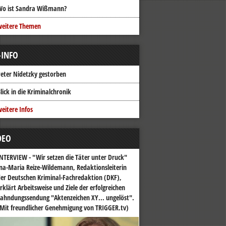
Wo ist Sandra Wißmann?
weitere Themen
-INFO
eter Nidetzky gestorben
lick in die Kriminalchronik
eitere Infos
DEO
NTERVIEW - "Wir setzen die Täter unter Druck"
na-Maria Reize-Wildemann, Redaktionsleiterin
er Deutschen Kriminal-Fachredaktion (DKF),
rklärt Arbeitsweise und Ziele der erfolgreichen
ahndungssendung "Aktenzeichen XY... ungelöst".
Mit freundlicher Genehmigung von TRIGGER.tv)
o-