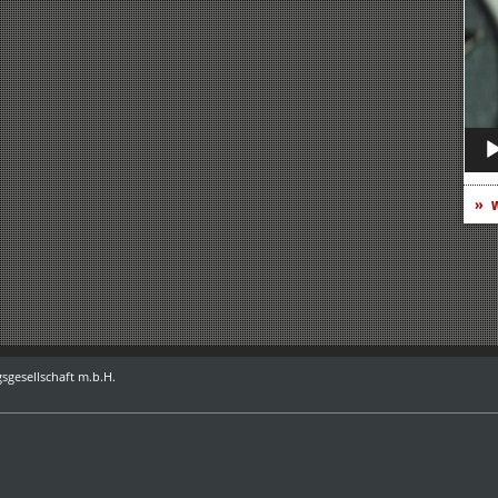
Play
w
sgesellschaft m.b.H.