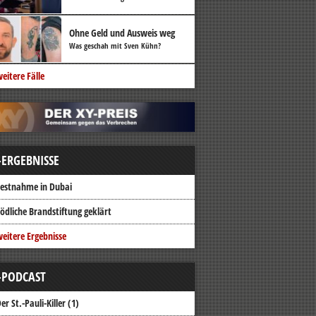
Ohne Geld und Ausweis weg
Was geschah mit Sven Kühn?
eitere Fälle
-ERGEBNISSE
estnahme in Dubai
ödliche Brandstiftung geklärt
eitere Ergebnisse
-PODCAST
er St.-Pauli-Killer (1)