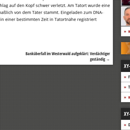
hlag auf den Kopf schwer verletzt. Am Tatort wurde eine
maßlich von dem Täter stammt. Eingeladen zum DNA-
n einer bestimmten Zeit in Tatortnähe registriert
w
Banküberfall im Westerwald aufgeklärt: Verdächtiger
geständig
→
XY
F
T
w
XY
D