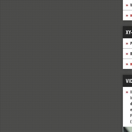
XY
P
B
w
VI
I
I
d
e
F
(
Vide