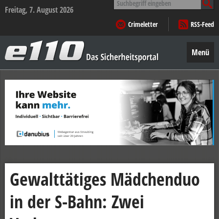
nach:
Freitag, 7. August 2026
Crimeletter
RSS-Feed
e110
–
Menü
Das
Sicherheitsportal
Zum
Inhalt
springen
Gewalttätiges Mädchenduo
in der S-Bahn: Zwei