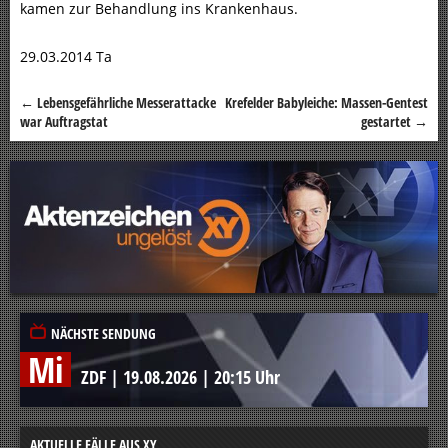
kamen zur Behandlung ins Krankenhaus.
29.03.2014 Ta
←
Lebensgefährliche Messerattacke
Krefelder Babyleiche: Massen-Gentest
Beitragsnavigation
war Auftragstat
gestartet
→
NÄCHSTE SENDUNG
Mi
ZDF
|
19.08.2026
|
20:15 Uhr
AKTUELLE FÄLLE AUS XY