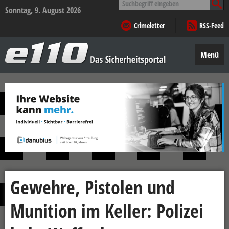
nach:
Sonntag, 9. August 2026
Crimeletter
RSS-Feed
e110
–
Menü
Das
Sicherheitsportal
Zum
Inhalt
springen
Gewehre, Pistolen und
Munition im Keller: Polizei