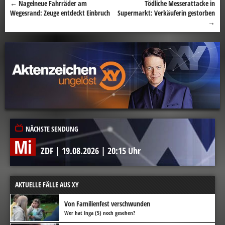
←
Nagelneue Fahrräder am
Tödliche Messerattacke in
Beitragsnavigation
Wegesrand: Zeuge entdeckt Einbruch
Supermarkt: Verkäuferin gestorben
→
NÄCHSTE SENDUNG
Mi
ZDF
|
19.08.2026
|
20:15 Uhr
AKTUELLE FÄLLE AUS XY
Von Familienfest verschwunden
Wer hat Inga (5) noch gesehen?