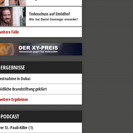
Todesschuss auf Einödhof
Wer hat Daniel Emminger ermordet?
eitere Fälle
-ERGEBNISSE
estnahme in Dubai
ödliche Brandstiftung geklärt
eitere Ergebnisse
-PODCAST
er St.-Pauli-Killer (1)