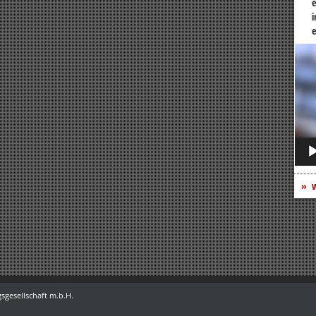
e
i
e
Vide
Play
w
sgesellschaft m.b.H.