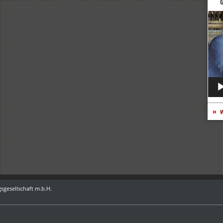
G
Vide
Play
w
sgesellschaft m.b.H.