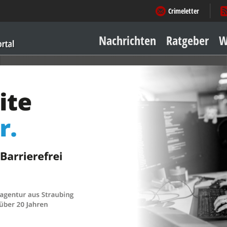
Crimeletter
Nachrichten
Ratgeber
W
Sicher zu Hause
Sicher unterwegs
Geld & Einkauf
Amore & mehr
Mobiles Leben
Arbeitsleben