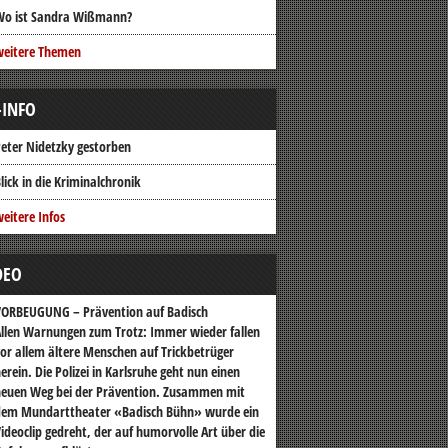
Wo ist Sandra Wißmann?
weitere Themen
-INFO
eter Nidetzky gestorben
lick in die Kriminalchronik
eitere Infos
DEO
VORBEUGUNG – Prävention auf Badisch
llen Warnungen zum Trotz: Immer wieder fallen
or allem ältere Menschen auf Trickbetrüger
erein. Die Polizei in Karlsruhe geht nun einen
euen Weg bei der Prävention. Zusammen mit
dem Mundarttheater «Badisch Bühn» wurde ein
ideoclip gedreht, der auf humorvolle Art über die