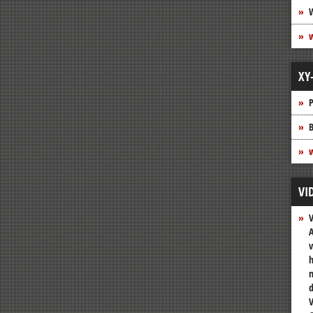
XY
P
B
w
VI
A
v
h
n
V