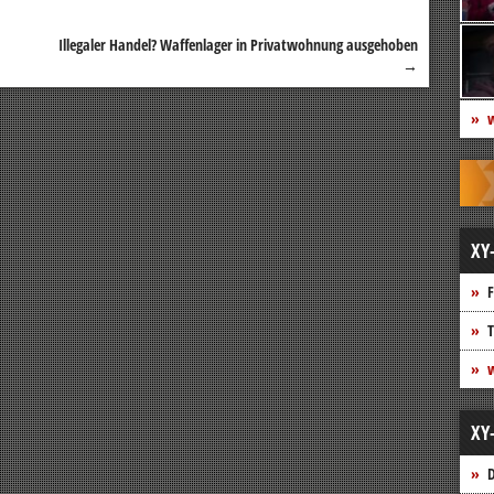
Illegaler Handel? Waffenlager in Privatwohnung ausgehoben
→
w
XY
F
T
w
XY
D