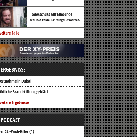
Todesschuss auf Einödhof
Wer hat Daniel Emminger ermordet?
eitere Fälle
-ERGEBNISSE
estnahme in Dubai
ödliche Brandstiftung geklärt
eitere Ergebnisse
-PODCAST
er St.-Pauli-Killer (1)