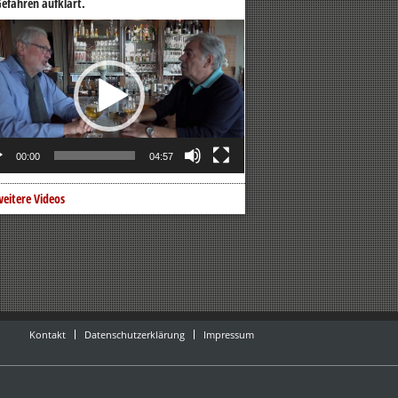
efahren aufklärt.
o-
er
00:00
04:57
eitere Videos
Kontakt
Datenschutzerklärung
Impressum