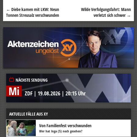
←
Diebe kamen mit LKW: Neun
Wilde Verfolgungsfahrt: Mann
Beitragsnavigation
Tonnen Streusalz verschwunden
verletzt sich schwer
→
NÄCHSTE SENDUNG
Mi
ZDF
|
19.08.2026
|
20:15 Uhr
AKTUELLE FÄLLE AUS XY
Von Familienfest verschwunden
Wer hat Inga (5) noch gesehen?