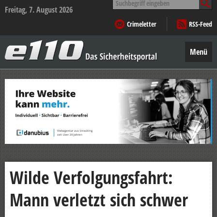
nach:
Freitag, 7. August 2026
Crimeletter
RSS-Feed
e110
–
Menü
Das
Sicherheitsportal
Zum
Inhalt
springen
Wilde Verfolgungsfahrt:
Mann verletzt sich schwer