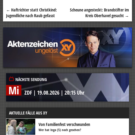
←
Haftrichter statt Christkind:
Scheune angesteckt: Brandstifter im
Beitragsnavigation
Jugendliche nach Raub gefasst
Kreis Oberhavel gesucht
→
NÄCHSTE SENDUNG
Mi
ZDF
|
19.08.2026
|
20:15 Uhr
AKTUELLE FÄLLE AUS XY
Von Familienfest verschwunden
Wer hat Inga (5) noch gesehen?