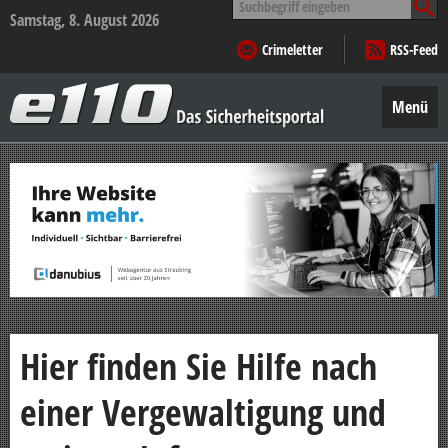
nach:
Samstag, 8. August 2026
Crimeletter
RSS-Feed
e110
–
Menü
Das
Sicherheitsportal
Zum
Inhalt
springen
Hier finden Sie Hilfe nach
einer Vergewaltigung und