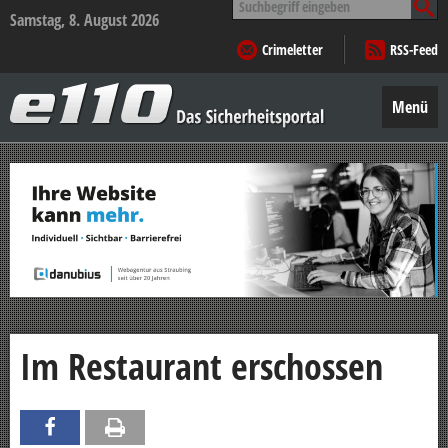
nach:
Samstag, 8. August 2026
Crimeletter
RSS-Feed
e110
–
Menü
Das
Sicherheitsportal
Zum
Inhalt
springen
Im Restaurant erschossen