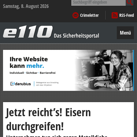
nach:
Samstag, 8. August 2026
Crimeletter
RSS-Feed
e110
–
Menü
Das
Sicherheitsportal
Zum
Inhalt
springen
Jetzt reicht’s! Eisern
durchgreifen!