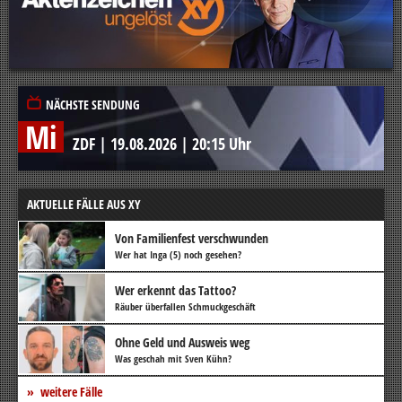
NÄCHSTE SENDUNG
Mi
ZDF
|
19.08.2026
|
20:15 Uhr
AKTUELLE FÄLLE AUS XY
Von Familienfest verschwunden
Wer hat Inga (5) noch gesehen?
Wer erkennt das Tattoo?
Räuber überfallen Schmuckgeschäft
Ohne Geld und Ausweis weg
Was geschah mit Sven Kühn?
weitere Fälle