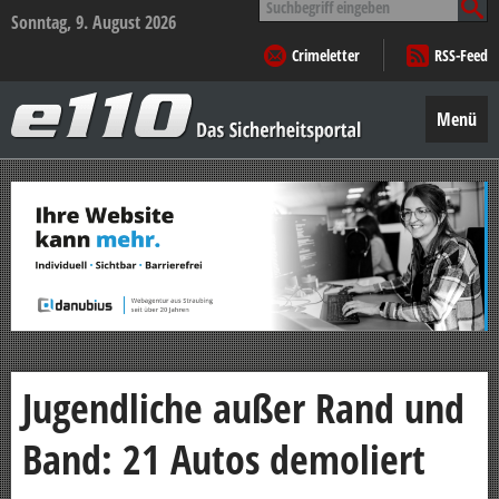
nach:
Sonntag, 9. August 2026
Crimeletter
RSS-Feed
e110
–
Menü
Das
Sicherheitsportal
Zum
Inhalt
springen
Jugendliche außer Rand und
Band: 21 Autos demoliert