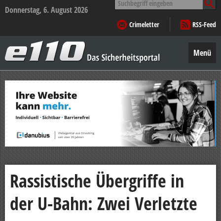
nach:
Donnerstag, 6. August 2026
Crimeletter
RSS-Feed
e110
–
Menü
Das
Sicherheitsportal
Zum
Inhalt
springen
Rassistische Übergriffe in
der U-Bahn: Zwei Verletzte