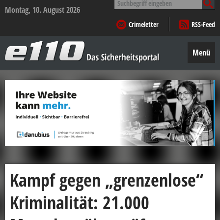
nach:
Montag, 10. August 2026
Crimeletter
RSS-Feed
e110
–
Menü
Das
Sicherheitsportal
Zum
Inhalt
springen
Kampf gegen „grenzenlose“
Kriminalität: 21.000