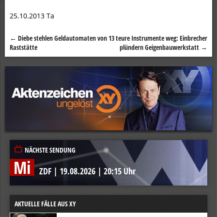
25.10.2013 Ta
←
Diebe stehlen Geldautomaten von
13 teure Instrumente weg: Einbrecher
Beitragsnavigation
Raststätte
plündern Geigenbauwerkstatt
→
NÄCHSTE SENDUNG
Mi
ZDF
|
19.08.2026
|
20:15 Uhr
AKTUELLE FÄLLE AUS XY