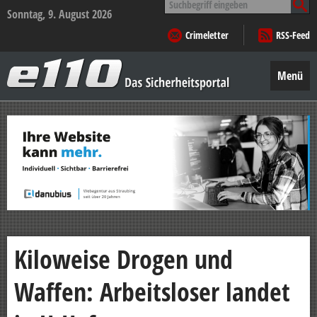
nach:
Sonntag, 9. August 2026
Crimeletter
RSS-Feed
e110
–
Menü
Das
Sicherheitsportal
Zum
Inhalt
springen
Kiloweise Drogen und
Waffen: Arbeitsloser landet