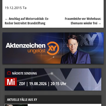
19.12.2015 Ta
←
Anschlag auf Motorradclub: Ex-
Frauenleiche vor Wohnhaus:
Beitragsnavigation
Rocker bestreitet Brandstiftung
Ehemann wieder frei
→
NÄCHSTE SENDUNG
Mi
ZDF
|
19.08.2026
|
20:15 Uhr
AKTUELLE FÄLLE AUS XY