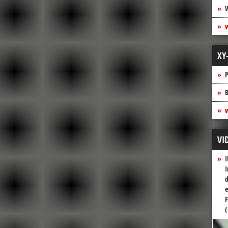
XY
P
B
w
VI
I
I
d
e
F
(
Vide