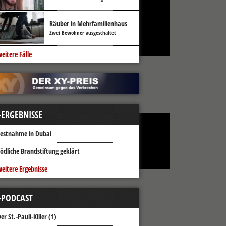
Räuber in Mehrfamilienhaus
Zwei Bewohner ausgeschaltet
eitere Fälle
-ERGEBNISSE
estnahme in Dubai
ödliche Brandstiftung geklärt
eitere Ergebnisse
-PODCAST
er St.-Pauli-Killer (1)