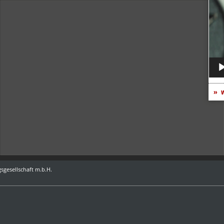
Play
w
sgesellschaft m.b.H.