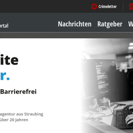
Crimeletter
Nachrichten
Ratgeber
W
Sicher zu Hause
Sicher unterwegs
Geld & Einkauf
Amore & mehr
Mobiles Leben
Arbeitsleben