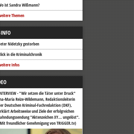
Wo ist Sandra Wißmann?
weitere Themen
-INFO
eter Nidetzky gestorben
lick in die Kriminalchronik
eitere Infos
DEO
NTERVIEW - "Wir setzen die Täter unter Druck"
na-Maria Reize-Wildemann, Redaktionsleiterin
er Deutschen Kriminal-Fachredaktion (DKF),
rklärt Arbeitsweise und Ziele der erfolgreichen
ahndungssendung "Aktenzeichen XY... ungelöst".
Mit freundlicher Genehmigung von TRIGGER.tv)
o-