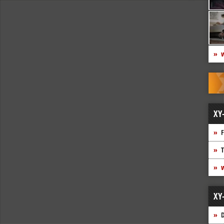
w
XY
F
T
w
XY
D