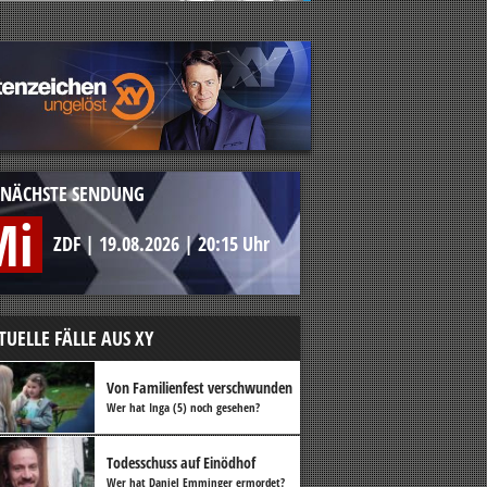
NÄCHSTE SENDUNG
Mi
ZDF
|
19.08.2026
|
20:15 Uhr
TUELLE FÄLLE AUS XY
Von Familienfest verschwunden
Wer hat Inga (5) noch gesehen?
Todesschuss auf Einödhof
Wer hat Daniel Emminger ermordet?