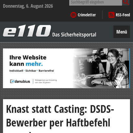
nach:
Donnerstag, 6. August 2026
Crimeletter
RSS-Feed
e110
–
Menü
Das
Sicherheitsportal
Zum
Inhalt
springen
Knast statt Casting: DSDS-
Bewerber per Haftbefehl