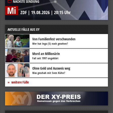
NÄCHSTE SENDUNG
Mi
ZDF
|
19.08.2026
|
20:15 Uhr
AKTUELLE FÄLLE AUS XY
Von Familienfest verschwunden
Wer hat Inga (5) noch gesehen?
Mord an Millionärin
Fall seit 1997 ungeklärt
Ohne Geld und Ausweis weg
Was geschah mit Sven Kühn?
weitere Fälle