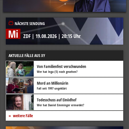
NÄCHSTE SENDUNG
Mi
ZDF
|
19.08.2026
|
20:15 Uhr
AKTUELLE FÄLLE AUS XY
Von Familienfest verschwunden
Wer hat Inga (5) noch gesehen?
Mord an Millionärin
Fall seit 1997 ungeklärt
Todesschuss auf Einödhof
Wer hat Daniel Emminger ermordet?
weitere Fälle