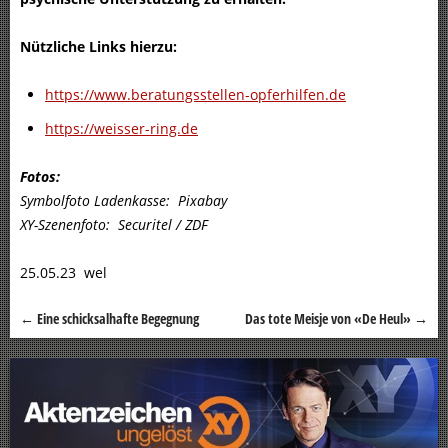
Nützliche Links hierzu:
https://www.beratungsstellen-opferhilfen.de
https://weisser-ring.de
Fotos:
Symbolfoto Ladenkasse: Pixabay
XY-Szenenfoto: Securitel / ZDF
25.05.23 wel
←
Eine schicksalhafte Begegnung
Das tote Meisje von «De Heul»
→
Beitragsnavigation