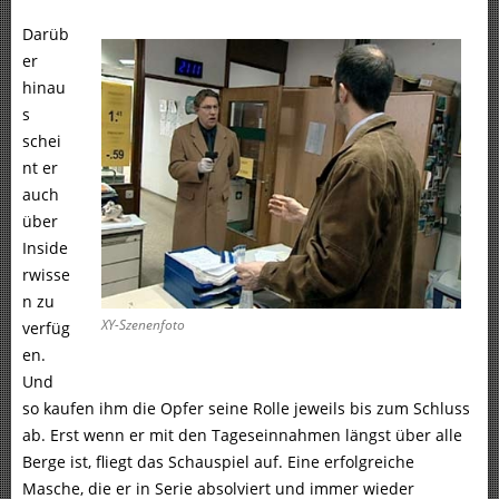
Darüb
er
hinau
s
schei
nt er
auch
über
Inside
rwisse
n zu
XY-Szenenfoto
verfüg
en.
Und
so kaufen ihm die Opfer seine Rolle jeweils bis zum Schluss
ab.
Erst wenn er mit den Tageseinnahmen längst über alle
Berge ist, fliegt das Schauspiel auf.
Eine erfolgreiche
Masche, die er in Serie absolviert und immer wieder