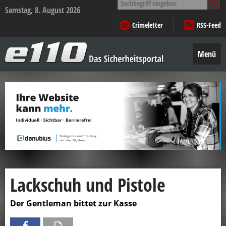
nach:
Samstag, 8. August 2026
Crimeletter
RSS-Feed
e110
–
Menü
Das
Sicherheitsportal
Zum
Inhalt
springen
Lackschuh und Pistole
Der Gentleman bittet zur Kasse