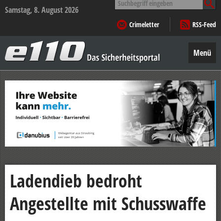
nach:
Samstag, 8. August 2026
Crimeletter
RSS-Feed
e110
–
Menü
Das
Sicherheitsportal
Zum
Inhalt
springen
Ladendieb bedroht
Angestellte mit Schusswaffe