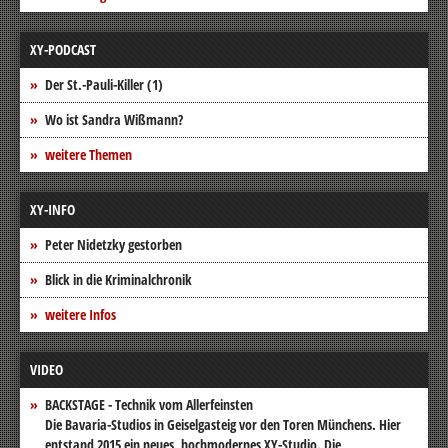
XY-PODCAST
Der St.-Pauli-Killer (1)
Wo ist Sandra Wißmann?
weitere Themen
XY-INFO
Peter Nidetzky gestorben
Blick in die Kriminalchronik
weitere Infos
VIDEO
BACKSTAGE - Technik vom Allerfeinsten
Die Bavaria-Studios in Geiselgasteig vor den Toren Münchens. Hier
entstand 2015 ein neues, hochmodernes XY-Studio. Die