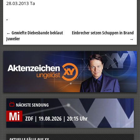
28.03.2013 Ta
„
←
Gewiefte Diebesbande beklaut
Einbrecher setzen Schuppen in Brand
Beitragsnavigation
Juwelier
→
NÄCHSTE SENDUNG
Mi
ZDF
|
19.08.2026
|
20:15 Uhr
AKTUELLE FÄLLE AUS XY