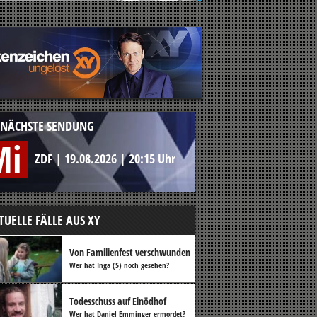
NÄCHSTE SENDUNG
Mi
ZDF
|
19.08.2026
|
20:15 Uhr
TUELLE FÄLLE AUS XY
Von Familienfest verschwunden
Wer hat Inga (5) noch gesehen?
Todesschuss auf Einödhof
Wer hat Daniel Emminger ermordet?