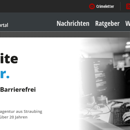
Crimeletter
Nachrichten
Ratgeber
W
Sicher zu Hause
Sicher unterwegs
Geld & Einkauf
Amore & mehr
Mobiles Leben
Arbeitsleben