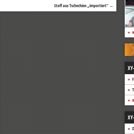
Stoff aus Tschechien „importiert“
→
w
XY
F
T
w
XY
D