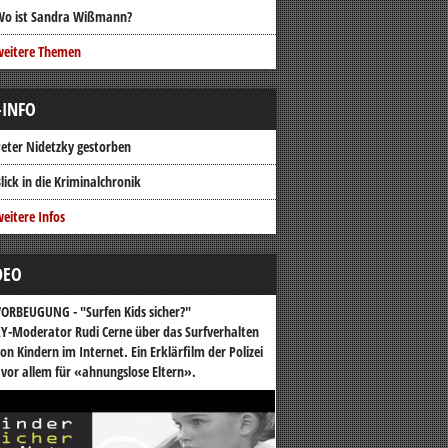
Wo ist Sandra Wißmann?
weitere Themen
-INFO
eter Nidetzky gestorben
lick in die Kriminalchronik
eitere Infos
DEO
ORBEUGUNG - "Surfen Kids sicher?"
Y-Moderator Rudi Cerne über das Surfverhalten
on Kindern im Internet. Ein Erklärfilm der Polizei
 vor allem für «ahnungslose Eltern».
o-
er