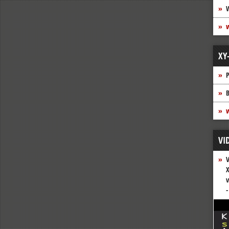
XY
P
B
w
VI
V
X
v
-
Vide
Play