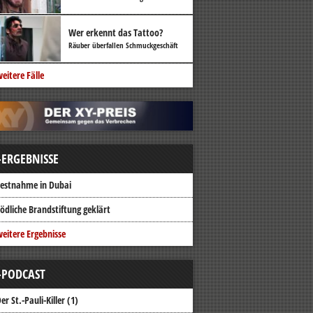
Wer erkennt das Tattoo?
Räuber überfallen Schmuckgeschäft
eitere Fälle
-ERGEBNISSE
estnahme in Dubai
ödliche Brandstiftung geklärt
eitere Ergebnisse
-PODCAST
er St.-Pauli-Killer (1)