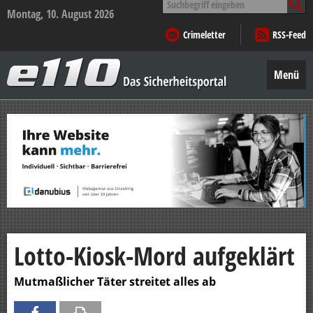
nach:
Montag, 10. August 2026
Crimeletter
RSS-Feed
e110
–
Menü
Das
Sicherheitsportal
Zum
Inhalt
springen
Lotto-Kiosk-Mord aufgeklärt
Mutmaßlicher Täter streitet alles ab