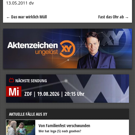
13.05.2011 dv
←
Das war wirklich Müll
Fast das Ohr ab
→
Beitragsnavigation
NÄCHSTE SENDUNG
Mi
ZDF
|
19.08.2026
|
20:15 Uhr
AKTUELLE FÄLLE AUS XY
Von Familienfest verschwunden
Wer hat Inga (5) noch gesehen?