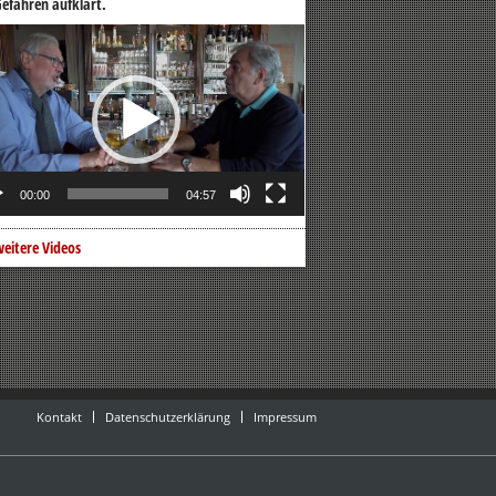
efahren aufklärt.
o-
er
00:00
04:57
eitere Videos
Kontakt
Datenschutzerklärung
Impressum