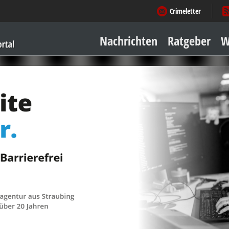
Crimeletter
Nachrichten
Ratgeber
W
Sicher zu Hause
Sicher unterwegs
Geld & Einkauf
Amore & mehr
Mobiles Leben
Arbeitsleben