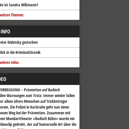
Wo ist Sandra Wißmann?
weitere Themen
-INFO
eter Nidetzky gestorben
lick in die Kriminalchronik
eitere Infos
DEO
VORBEUGUNG – Prävention auf Badisch
llen Warnungen zum Trotz: Immer wieder fallen
or allem ältere Menschen auf Trickbetrüger
erein. Die Polizei in Karlsruhe geht nun einen
euen Weg bei der Prävention. Zusammen mit
dem Mundarttheater «Badisch Bühn» wurde ein
ideoclip gedreht, der auf humorvolle Art über die