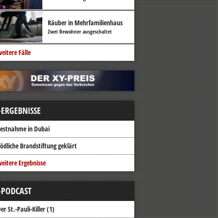
Räuber in Mehrfamilienhaus
Zwei Bewohner ausgeschaltet
eitere Fälle
-ERGEBNISSE
estnahme in Dubai
ödliche Brandstiftung geklärt
eitere Ergebnisse
-PODCAST
er St.-Pauli-Killer (1)