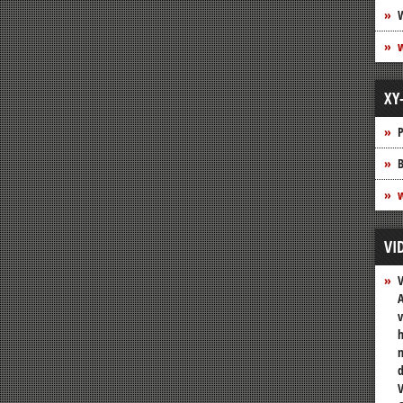
XY
P
B
w
VI
A
v
h
n
V