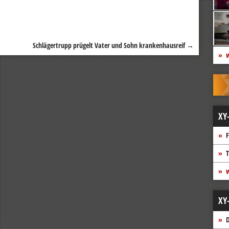
Schlägertrupp prügelt Vater und Sohn krankenhausreif
→
w
XY
F
T
w
XY
D