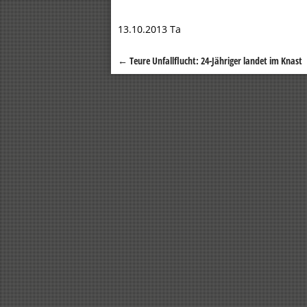
13.10.2013 Ta
←
Teure Unfallflucht: 24-Jähriger landet im Knast
Beitragsnavigation