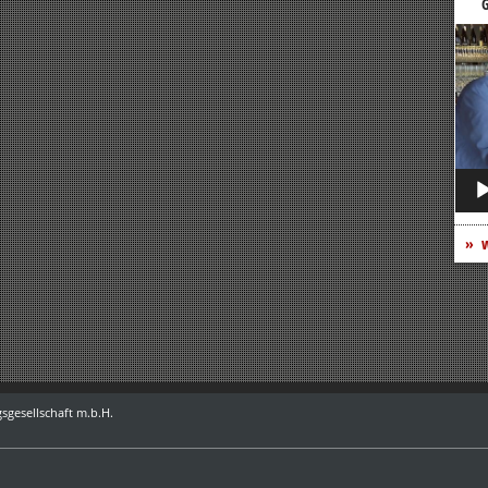
G
Vide
Play
w
sgesellschaft m.b.H.