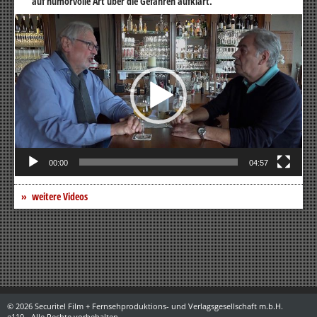
auf humorvolle Art über die Gefahren aufklärt.
Video-
Player
00:00
04:57
weitere Videos
© 2026 Securitel Film + Fernsehproduktions- und Verlagsgesellschaft m.b.H.
e110 - Alle Rechte vorbehalten