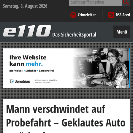
nach:
Samstag, 8. August 2026
Crimeletter
RSS-Feed
e110
–
Menü
Das
Sicherheitsportal
Zum
Inhalt
springen
Mann verschwindet auf
Probefahrt – Geklautes Auto