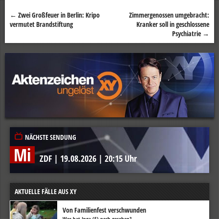
←
Zwei Großfeuer in Berlin: Kripo
Zimmergenossen umgebracht:
Beitragsnavigation
vermutet Brandstiftung
Kranker soll in geschlossene
Psychiatrie
→
NÄCHSTE SENDUNG
Mi
ZDF
|
19.08.2026
|
20:15 Uhr
AKTUELLE FÄLLE AUS XY
Von Familienfest verschwunden
Wer hat Inga (5) noch gesehen?