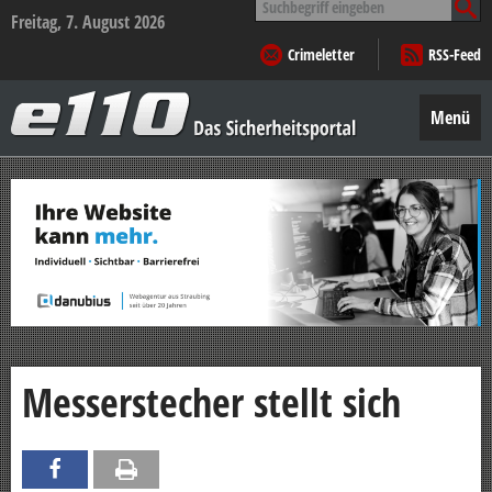
nach:
Freitag, 7. August 2026
Crimeletter
RSS-Feed
e110
–
Menü
Das
Sicherheitsportal
Zum
Inhalt
springen
Messerstecher stellt sich