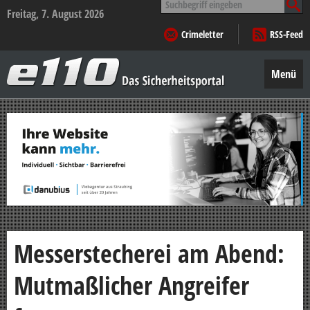
nach:
Freitag, 7. August 2026
Crimeletter
RSS-Feed
e110
–
Menü
Das
Sicherheitsportal
Zum
Inhalt
springen
Messerstecherei am Abend:
Mutmaßlicher Angreifer