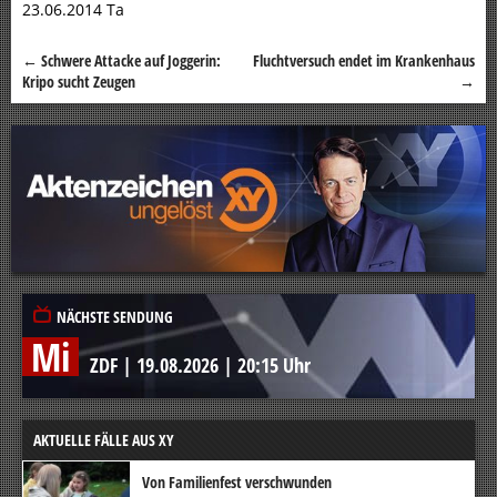
23.06.2014 Ta
←
Schwere Attacke auf Joggerin:
Fluchtversuch endet im Krankenhaus
Beitragsnavigation
Kripo sucht Zeugen
→
NÄCHSTE SENDUNG
Mi
ZDF
|
19.08.2026
|
20:15 Uhr
AKTUELLE FÄLLE AUS XY
Von Familienfest verschwunden