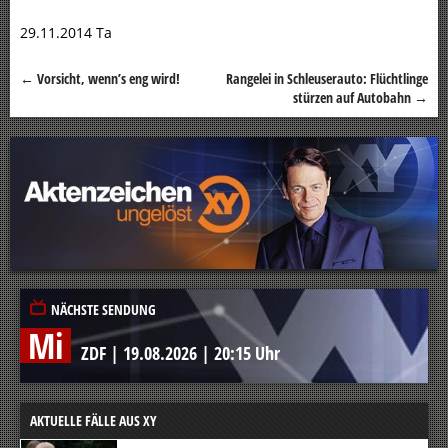
29.11.2014 Ta
←
Vorsicht, wenn’s eng wird!
Rangelei in Schleuserauto: Flüchtlinge
Beitragsnavigation
stürzen auf Autobahn
→
NÄCHSTE SENDUNG
Mi
ZDF
|
19.08.2026
|
20:15 Uhr
AKTUELLE FÄLLE AUS XY