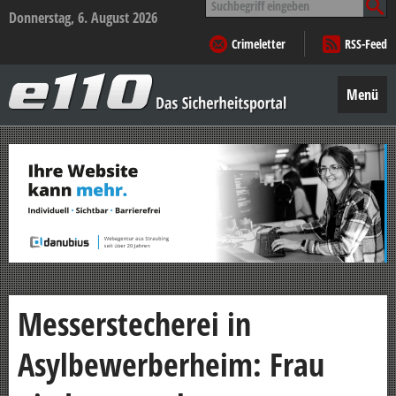
nach:
Donnerstag, 6. August 2026
Crimeletter
RSS-Feed
e110
–
Menü
Das
Sicherheitsportal
Zum
Inhalt
springen
Messerstecherei in
Asylbewerberheim: Frau