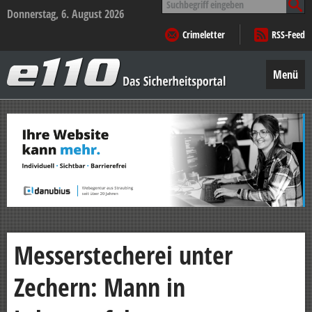
nach:
Donnerstag, 6. August 2026
Crimeletter
RSS-Feed
e110
–
Menü
Das
Sicherheitsportal
Zum
Inhalt
springen
Messerstecherei unter
Zechern: Mann in