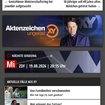
←
Gestohlener Meisterschaftsring bei
18-Jähriger soll elf Jahre altes
Beitragsnavigation
Juwelier aufgetaucht
Mädchen getötet haben
→
NÄCHSTE SENDUNG
Mi
ZDF
|
19.08.2026
|
20:15 Uhr
AKTUELLE FÄLLE AUS XY
Von Familienfest verschwunden
Wer hat Inga (5) noch gesehen?
Wer erkennt das Tattoo?