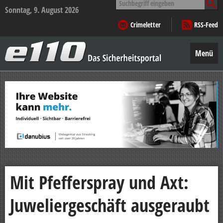
nach:
Sonntag, 9. August 2026
Crimeletter
RSS-Feed
e110
–
Menü
Das
Sicherheitsportal
Zum
Inhalt
springen
Mit Pfefferspray und Axt:
Juweliergeschäft ausgeraubt