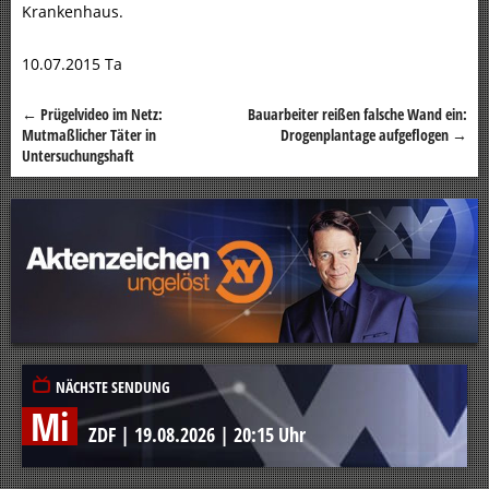
Krankenhaus.
10.07.2015 Ta
←
Prügelvideo im Netz:
Bauarbeiter reißen falsche Wand ein:
Beitragsnavigation
Mutmaßlicher Täter in
Drogenplantage aufgeflogen
→
Untersuchungshaft
NÄCHSTE SENDUNG
Mi
ZDF
|
19.08.2026
|
20:15 Uhr