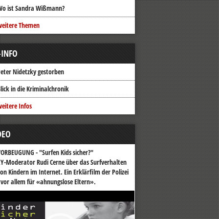
Wo ist Sandra Wißmann?
weitere Themen
-INFO
eter Nidetzky gestorben
lick in die Kriminalchronik
eitere Infos
DEO
ORBEUGUNG - "Surfen Kids sicher?"
Y-Moderator Rudi Cerne über das Surfverhalten
on Kindern im Internet. Ein Erklärfilm der Polizei
 vor allem für «ahnungslose Eltern».
o-
er