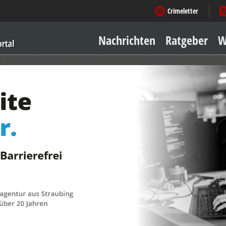
Crimeletter
Nachrichten
Ratgeber
W
Sicher zu Hause
Sicher unterwegs
Geld & Einkauf
Amore & mehr
Mobiles Leben
Arbeitsleben