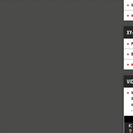
XY
P
B
w
VI
V
X
v
-
Vide
Play