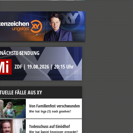
NÄCHSTE SENDUNG
Mi
ZDF
|
19.08.2026
|
20:15 Uhr
TUELLE FÄLLE AUS XY
Von Familienfest verschwunden
Wer hat Inga (5) noch gesehen?
Todesschuss auf Einödhof
Wer hat Daniel Emminger ermordet?