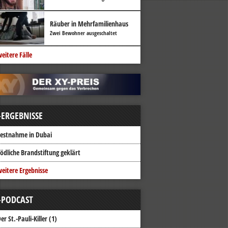
Räuber in Mehrfamilienhaus
Zwei Bewohner ausgeschaltet
eitere Fälle
-ERGEBNISSE
estnahme in Dubai
ödliche Brandstiftung geklärt
eitere Ergebnisse
-PODCAST
er St.-Pauli-Killer (1)