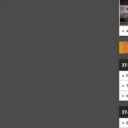
w
XY
F
T
w
XY
D