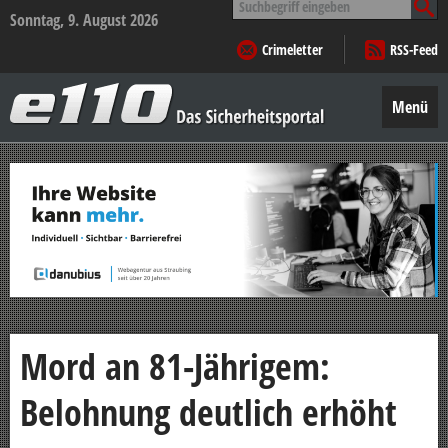
nach:
Sonntag, 9. August 2026
Crimeletter
RSS-Feed
e110
–
Menü
Das
Sicherheitsportal
Zum
Inhalt
springen
Mord an 81-Jährigem:
Belohnung deutlich erhöht