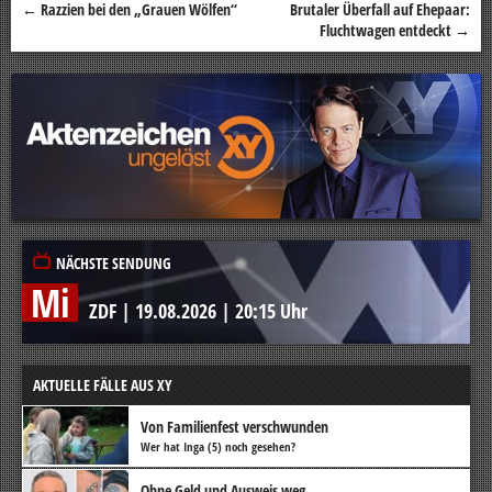
←
Razzien bei den „Grauen Wölfen“
Brutaler Überfall auf Ehepaar:
Beitragsnavigation
Fluchtwagen entdeckt
→
NÄCHSTE SENDUNG
Mi
ZDF
|
19.08.2026
|
20:15 Uhr
AKTUELLE FÄLLE AUS XY
Von Familienfest verschwunden
Wer hat Inga (5) noch gesehen?
Ohne Geld und Ausweis weg