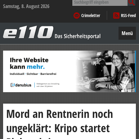
nach:
Samstag, 8. August 2026
Crimeletter
RSS-Feed
e110
–
Menü
Das
Sicherheitsportal
Zum
Inhalt
springen
Mord an Rentnerin noch
ungeklärt: Kripo startet