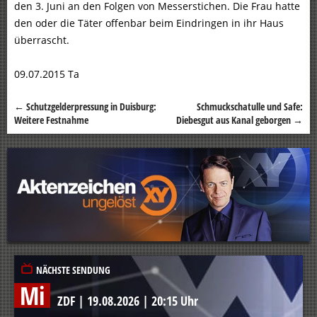
den 3. Juni an den Folgen von Messerstichen. Die Frau hatte
den oder die Täter offenbar beim Eindringen in ihr Haus
überrascht.
09.07.2015 Ta
←
Schutzgelderpressung in Duisburg:
Schmuckschatulle und Safe:
Beitragsnavigation
Weitere Festnahme
Diebesgut aus Kanal geborgen
→
NÄCHSTE SENDUNG
Mi
ZDF
|
19.08.2026
|
20:15 Uhr