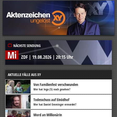
NÄCHSTE SENDUNG
Mi
ZDF
|
19.08.2026
|
20:15 Uhr
AKTUELLE FÄLLE AUS XY
Von Familienfest verschwunden
Wer hat Inga (5) noch gesehen?
Todesschuss auf Einödhof
Wer hat Daniel Emminger ermordet?
Mord an Millionärin