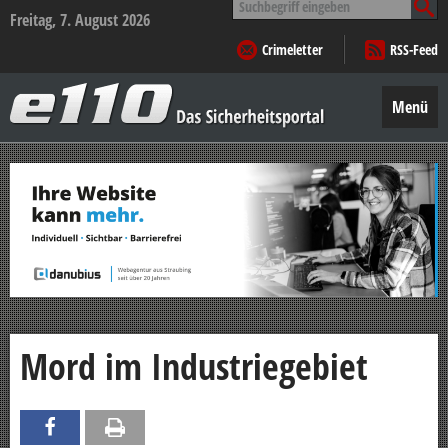
nach:
Freitag, 7. August 2026
Crimeletter
RSS-Feed
e110
–
Menü
Das
Sicherheitsportal
Zum
Inhalt
springen
Mord im Industriegebiet