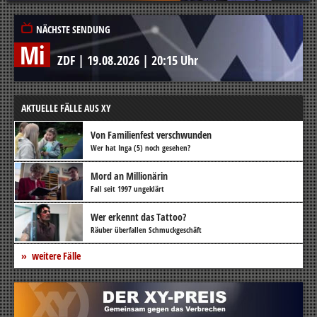
NÄCHSTE SENDUNG
Mi
ZDF
|
19.08.2026
|
20:15 Uhr
AKTUELLE FÄLLE AUS XY
Von Familienfest verschwunden
Wer hat Inga (5) noch gesehen?
Mord an Millionärin
Fall seit 1997 ungeklärt
Wer erkennt das Tattoo?
Räuber überfallen Schmuckgeschäft
weitere Fälle