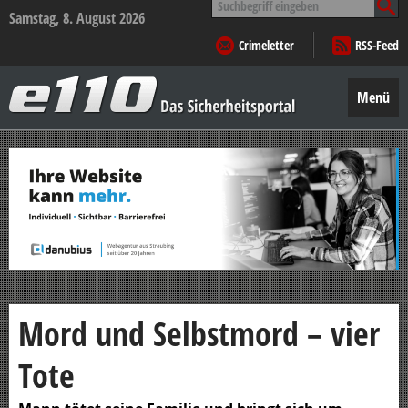
nach:
Samstag, 8. August 2026
Crimeletter
RSS-Feed
e110
–
Menü
Das
Sicherheitsportal
Zum
Inhalt
springen
Mord und Selbstmord – vier
Tote