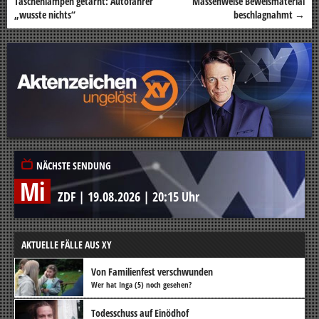
Taschenlampen getarnt: Autofahrer
Massenweise Beweismaterial
„wusste nichts“
beschlagnahmt
→
NÄCHSTE SENDUNG
Mi
ZDF
|
19.08.2026
|
20:15 Uhr
AKTUELLE FÄLLE AUS XY
Von Familienfest verschwunden
Wer hat Inga (5) noch gesehen?
Todesschuss auf Einödhof