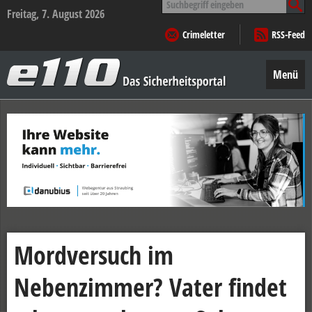
nach:
Freitag, 7. August 2026
Crimeletter
RSS-Feed
e110
–
Menü
Das
Sicherheitsportal
Zum
Inhalt
springen
Mordversuch im
Nebenzimmer? Vater findet