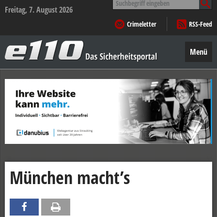
nach:
Freitag, 7. August 2026
Crimeletter
RSS-Feed
e110
–
Menü
Das
Sicherheitsportal
Zum
Inhalt
springen
München macht’s