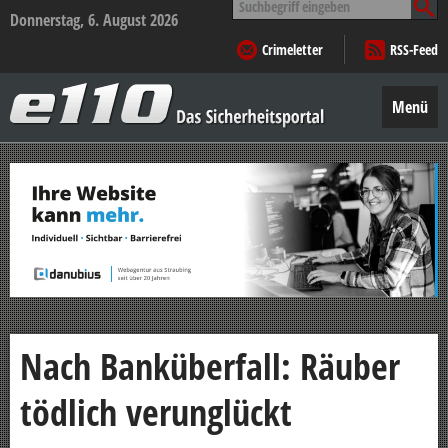
nach:
Donnerstag, 6. August 2026
Crimeletter
RSS-Feed
e110
–
Menü
Das
Sicherheitsportal
Zum
Inhalt
springen
Nach Banküberfall: Räuber
tödlich verunglückt