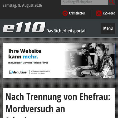
nach:
Samstag, 8. August 2026
Crimeletter
RSS-Feed
e110
–
Menü
Das
Sicherheitsportal
Zum
Inhalt
springen
Nach Trennung von Ehefrau:
Mordversuch an