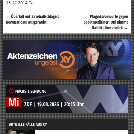
13.12.2014 Ta
←
Überfall mit Baseballschläger:
Plagiatsvorwürfe gegen
Beitragsnavigation
Bewusstloser ausgeraubt
Sportmediziner: Uni nimmt
Habilitation zurück
→
NÄCHSTE SENDUNG
Mi
ZDF
|
19.08.2026
|
20:15 Uhr
AKTUELLE FÄLLE AUS XY