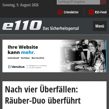
nach:
Sonntag, 9. August 2026
Crimeletter
RSS-Feed
e110
–
Menü
Das
Sicherheitsportal
Zum
Inhalt
springen
Nach vier Überfällen:
Räuber-Duo überführt