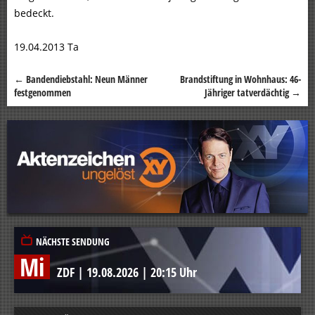
bedeckt.
19.04.2013 Ta
←
Bandendiebstahl: Neun Männer
Brandstiftung in Wohnhaus: 46-
Beitragsnavigation
festgenommen
Jähriger tatverdächtig
→
NÄCHSTE SENDUNG
Mi
ZDF
|
19.08.2026
|
20:15 Uhr