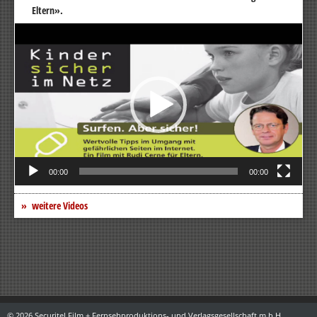
Eltern».
Video-
Player
00:00
00:00
weitere Videos
© 2026 Securitel Film + Fernsehproduktions- und Verlagsgesellschaft m.b.H.