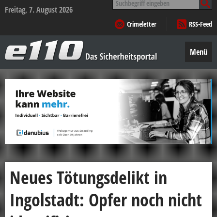
nach:
Freitag, 7. August 2026
Crimeletter
RSS-Feed
e110
–
Menü
Das
Sicherheitsportal
Zum
Inhalt
springen
Neues Tötungsdelikt in
Ingolstadt: Opfer noch nicht