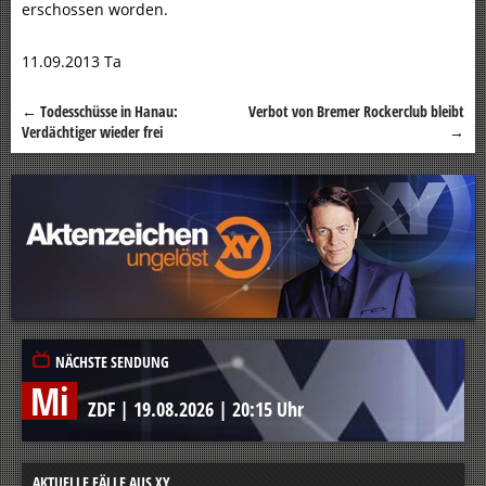
erschossen worden.
11.09.2013 Ta
←
Todesschüsse in Hanau:
Verbot von Bremer Rockerclub bleibt
Beitragsnavigation
Verdächtiger wieder frei
→
NÄCHSTE SENDUNG
Mi
ZDF
|
19.08.2026
|
20:15 Uhr
AKTUELLE FÄLLE AUS XY