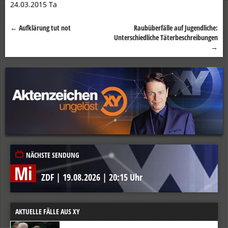
24.03.2015 Ta
←
Aufklärung tut not
Raubüberfälle auf Jugendliche:
Beitragsnavigation
Unterschiedliche Täterbeschreibungen
→
NÄCHSTE SENDUNG
Mi
ZDF
|
19.08.2026
|
20:15 Uhr
AKTUELLE FÄLLE AUS XY