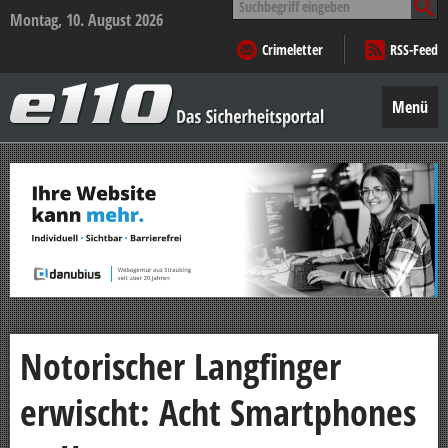
nach:
Montag, 10. August 2026
Crimeletter
RSS-Feed
e110
–
Menü
Das
Sicherheitsportal
Zum
Inhalt
springen
Notorischer Langfinger
erwischt: Acht Smartphones